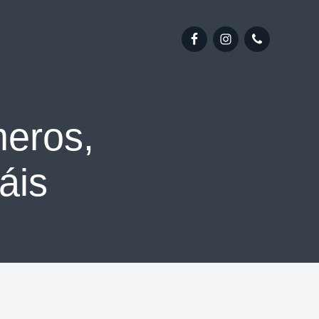
meros,
áis