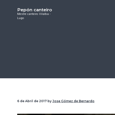
S
S
Pepón canteiro
k
k
Mestre canteiro Vilalba -
i
i
Lugo
p
p
t
t
o
o
m
f
a
o
i
o
n
t
c
e
o
r
n
6 de Abril de 2017
by
Jose Gómez de Bernardo
t
e