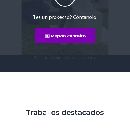
Tes un proxecto? Cóntanolo.
✉️ Pepón canteiro
Facemos realidade o teu proxecto.
Traballos destacados