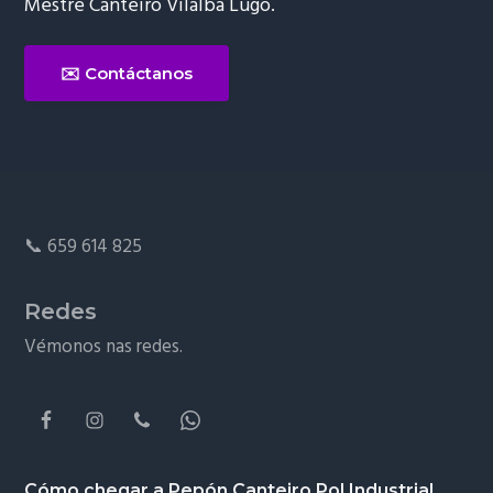
Mestre Canteiro Vilalba Lugo.
✉️ Contáctanos
Footer
📞
659 614 825
Redes
Vémonos nas redes.
Cómo chegar a Pepón Canteiro Pol Industrial